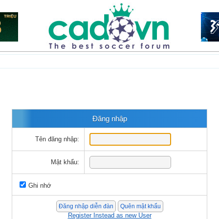
Đăng nhập
Tên đăng nhập:
Mật khẩu:
Ghi nhớ
Register Instead as new User