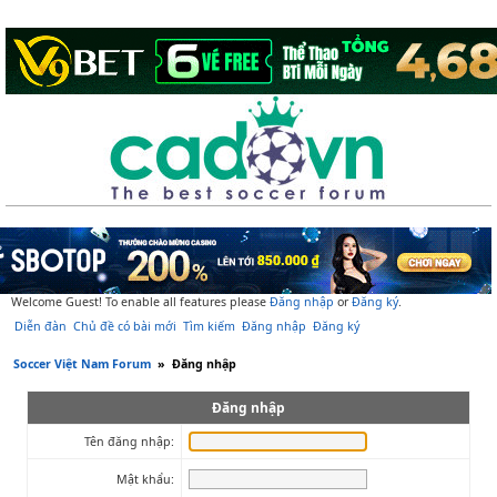
Welcome Guest! To enable all features please
Đăng nhập
or
Đăng ký
.
Diễn đàn
Chủ đề có bài mới
Tìm kiếm
Đăng nhập
Đăng ký
Soccer Việt Nam Forum
»
Đăng nhập
Đăng nhập
Tên đăng nhập:
Mật khẩu: