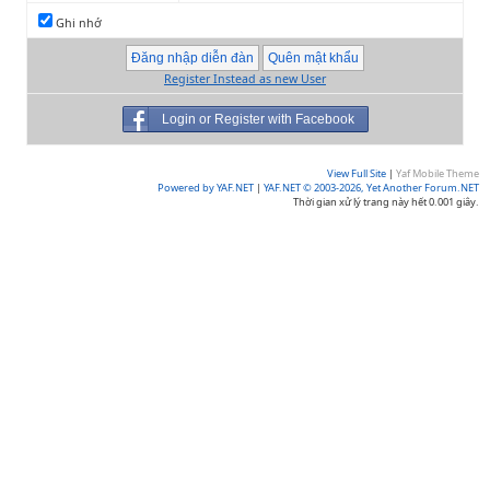
Ghi nhớ
Register Instead as new User
Login or Register with Facebook
View Full Site
|
Yaf Mobile Theme
Powered by YAF.NET
|
YAF.NET © 2003-2026, Yet Another Forum.NET
Thời gian xử lý trang này hết 0.001 giây.