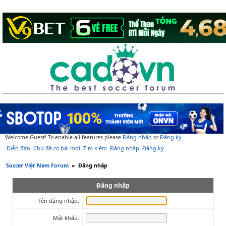
Welcome Guest! To enable all features please
Đăng nhập
or
Đăng ký
.
Diễn đàn
Chủ đề có bài mới
Tìm kiếm
Đăng nhập
Đăng ký
Soccer Việt Nam Forum
»
Đăng nhập
Đăng nhập
Tên đăng nhập:
Mật khẩu: