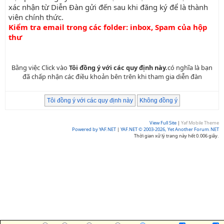
xác nhận từ Diễn Đàn gửi đến sau khi đăng ký để là thành
viên chính thức.
Kiểm tra email trong các folder: inbox, Spam của hộp
thư
Bằng việc Click vào
Tôi đồng ý với các quy định này.
có nghĩa là bạn
đã chấp nhận các điều khoản bên trên khi tham gia diễn đàn
View Full Site
|
Yaf Mobile Theme
Powered by YAF.NET
|
YAF.NET © 2003-2026, Yet Another Forum.NET
Thời gian xử lý trang này hết 0.006 giây.