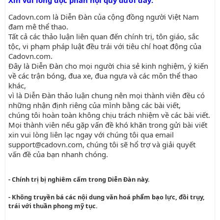
Xin vui lòng đọc phần nội quy dưới đây:
Cadovn.com là Diễn Đàn của cộng đồng người Việt Nam
đam mê thể thao.
Tất cả các thảo luận liên quan đến chính trị, tôn giáo, sắc
tộc, vi phạm pháp luật đều trái với tiêu chí hoạt động của
Cadovn.com.
Đây là Diễn Đàn cho mọi người chia sẻ kinh nghiệm, ý kiến
về các trận bóng, đua xe, đua ngựa và các môn thể thao
khác,
vì là Diễn Đàn thảo luận chung nên mọi thành viên đều có
những nhận định riêng của mình bằng các bài viết,
chúng tôi hoàn toàn không chịu trách nhiệm về các bài viết.
Mọi thành viên nếu gặp vấn đề khó khăn trong gửi bài viết
xin vui lòng liên lạc ngay với chúng tôi qua email
support@cadovn.com
, chúng tôi sẽ hổ trợ và giải quyết
vấn đề của bạn nhanh chóng.
- Chính trị bị nghiêm cấm trong Diễn Đàn này.
- Không truyền bá các nội dung văn hoá phẩm bạo lực, đồi trụy,
trái với thuần phong mỹ tục.