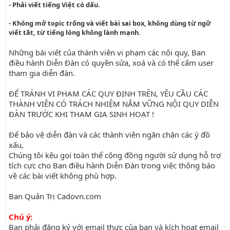
- Phải viết tiếng Việt có dấu.
- Không mở topic trống và viết bài sai box, không dùng từ ngữ
viết tắt, từ tiếng lóng không lành mạnh.
Những bài viết của thành viên vi phạm các nội quy, Ban
điều hành Diễn Đàn có quyền sửa, xoá và có thể cấm user
tham gia diễn đàn.
ĐỂ TRÁNH VI PHẠM CÁC QUY ĐỊNH TRÊN, YÊU CẦU CÁC
THÀNH VIÊN CÓ TRÁCH NHIỆM NẮM VỮNG NỘI QUY DIỄN
ĐÀN TRƯỚC KHI THAM GIA SINH HOẠT !
Để bảo vệ diễn đàn và các thành viên ngăn chặn các ý đồ
xấu,
Chúng tôi kêu gọi toàn thể cộng đồng người sử dụng hỗ trợ
tích cực cho Ban điều hành Diễn Đàn trong việc thông báo
về các bài viết không phù hợp.
Ban Quản Trị Cadovn.com
Chú ý:
Bạn phải đăng ký với email thực của bạn và kích họat email