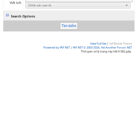
Viết bởi
Chính xác cụm từ
Search Options
View Full Site
|
Yaf Mobile Theme
Powered by YAF.NET
|
YAF.NET © 2003-2026, Yet Another Forum.NET
Thời gian xử lý trang này hết 0.002 giây.