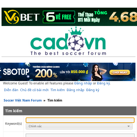
Welcome Guest! To enable all features please
Đăng nhập
or
Đăng ký
.
Diễn đàn
Chủ đề có bài mới
Tìm kiếm
Đăng nhập
Đăng ký
Soccer Việt Nam Forum
»
Tìm kiếm
Tìm kiếm
Keyword(s)
Chính xác