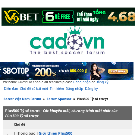
Welcome Guest! To enable all features please
Đăng nhập
or
Đăng ký
.
Diễn đàn
Chủ đề có bài mới
Tìm kiếm
Đăng nhập
Đăng ký
Soccer Việt Nam Forum
»
Forum Sponsor
»
Plus500 Tỷ số trượt
Plus500 Tỷ số trượt -
Các khuyến mãi, chương trình mới nhất của
Plus500 Tỷ số trượt
Chủ đề
[ Thông báo ]
Giới thiệu Plus500