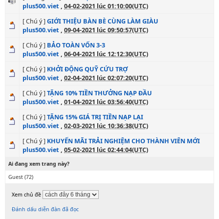
plus500.viet
,
04-02-2021 lúc 01:10:00(UTC)
[ Chú ý ]
GIỚI THIỆU BÀN BÈ CÙNG LÀM GIÀU
plus500.viet
,
09-04-2021 lúc 09:50:57(UTC)
[ Chú ý ]
BẢO TOÀN VỐN 3-3
plus500.viet
,
06-04-2021 lúc 12:12:30(UTC)
[ Chú ý ]
KHỞI ĐỘNG QUỸ CỨU TRỢ
plus500.viet
,
02-04-2021 lúc 02:07:20(UTC)
[ Chú ý ]
TẶNG 10% TIỀN THƯỞNG NẠP ĐẦU
plus500.viet
,
01-04-2021 lúc 03:56:40(UTC)
[ Chú ý ]
TẶNG 15% GIÁ TRỊ TIỀN NẠP LẠI
plus500.viet
,
02-03-2021 lúc 10:36:38(UTC)
[ Chú ý ]
KHUYẾN MÃI TRẢI NGHIỆM CHO THÀNH VIÊN MỚI
plus500.viet
,
05-02-2021 lúc 02:44:04(UTC)
Ai đang xem trang này?
Guest
(72)
Xem chủ đề
Đánh dấu diễn đàn đã đọc