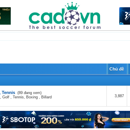
Chủ đề
, Tennis
(89 đang xem)
3,887
Golf , Tennis, Boxing , Billard