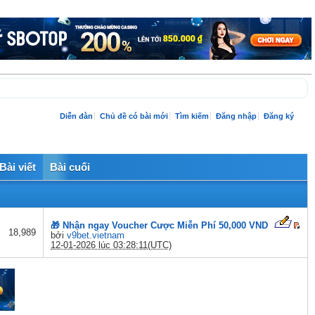
Diễn đàn
Chủ đề có bài mới
Tìm kiếm
Đăng nhập
Đăng ký
Bài viết
Bài cuối
🎁 Nhận ngay Voucher Cược Miễn Phí 50,000 VND
18,989
bởi
v9bet.vietnam
12-01-2026 lúc 03:28:11(UTC)