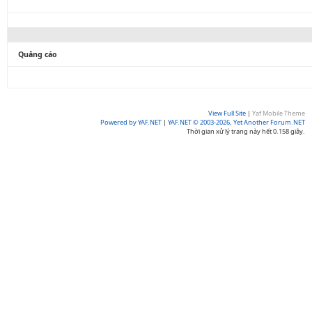
Quảng cáo
View Full Site
|
Yaf Mobile Theme
Powered by YAF.NET
|
YAF.NET © 2003-2026, Yet Another Forum.NET
Thời gian xử lý trang này hết 0.158 giây.