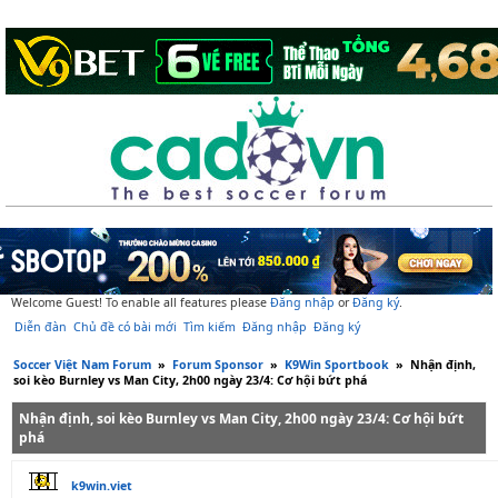
Welcome Guest! To enable all features please
Đăng nhập
or
Đăng ký
.
Diễn đàn
Chủ đề có bài mới
Tìm kiếm
Đăng nhập
Đăng ký
Soccer Việt Nam Forum
»
Forum Sponsor
»
K9Win Sportbook
»
Nhận định,
soi kèo Burnley vs Man City, 2h00 ngày 23/4: Cơ hội bứt phá
Nhận định, soi kèo Burnley vs Man City, 2h00 ngày 23/4: Cơ hội bứt
phá
k9win.viet