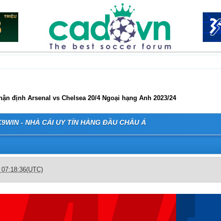
hận định Arsenal vs Chelsea 20/4 Ngoại hạng Anh 2023/24
K9WIN - NHÀ CÁI UY TÍN HÀNG ĐẦU CHÂU Á
c 07:18:36(UTC)