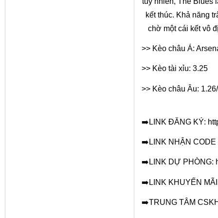
tuy nhiên, The Blues 
kết thúc. Khả năng t
chờ một cái kết vô 
>> Kèo châu Á: Arsen
>> Kèo tài xỉu: 3.25
>> Kèo châu Âu: 1.26/
➡️LINK ĐĂNG KÝ: http
➡️LINK NHẬN CODE : h
➡️LINK DỰ PHÒNG: htt
➡️LINK KHUYẾN MÃI: ht
➡️TRUNG TÂM CSKH: ht