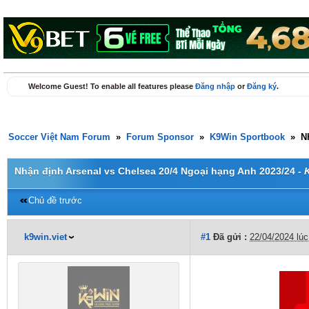
Welcome Guest! To enable all features please
Đăng nhập
or
Đăng ký
.
Soccer Việt Nam Forum
»
Forum Sponsor
»
K9Win Sportbook
»
N
Nhận định Arsenal vs Chelsea 20/4 Ngoại hạng Anh 2023/24 -
Chủ đề trước
k9win.viet
#1
Đã gửi :
22/04/2024 lú