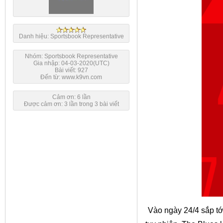
Danh hiệu: Sportsbook Representative
Nhóm: Sportsbook Representative
Gia nhập: 04-03-2020(UTC)
Bài viết: 927
Đến từ: www.k9vn.com
Cảm ơn: 6 lần
Được cảm ơn: 3 lần trong 3 bài viết
Vào ngày 24/4 sắp tớ