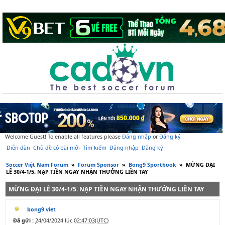
Welcome Guest! To enable all features please
Đăng nhập
or
Đăng ký
.
Diễn đàn
Chủ đề có bài mới
Tìm kiếm
Đăng nhập
Đăng ký
Soccer Việt Nam Forum
»
Forum Sponsor
»
Bong9 Sportbook
»
MỪNG ĐẠI
LỄ 30/4-1/5. NẠP TIỀN NGAY NHẬN THƯỞNG LIỀN TAY
MỪNG ĐẠI LỄ 30/4-1/5. NẠP TIỀN NGAY NHẬN THƯỞNG LIỀN TAY
bong9.viet
Đã gửi :
24/04/2024 lúc 02:47:03(UTC)