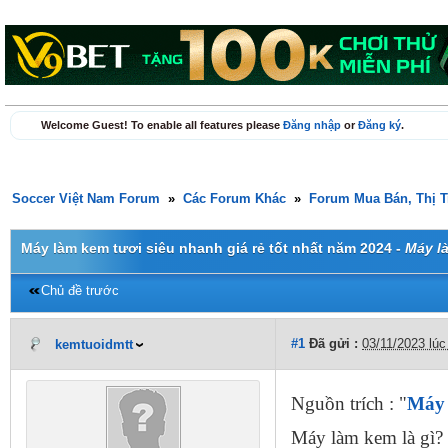
Welcome Guest! To enable all features please
Đăng nhập
or
Đăng ký
.
Soccer Việt Nam Forum
»
Các Forum Khác
»
Forum Mua Bán, Thị 
Máy làm kem tươi siêu nhanh giá rẻ tốt nhất năm 2024 -
Máy là
Chủ đề trước
#1
Đã gửi :
03/11/2023 lúc
kemtuoidmtt
Nguồn trích : "
Máy 
Máy làm kem là gì?