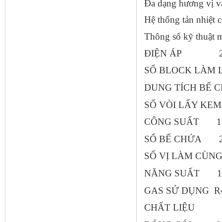
Đa dạng hương vị và
Hệ thống tản nhiệt c
Thông số kỹ thuật 
ĐIỆN ÁP 220-
SỐ BLOCK LÀM
DUNG TÍCH BỂ CH
SỐ VÒI LẤY
CÔNG SUẤT 1
SỐ BẾ CHỨA 
SỐ VỊ LÀM CÙNG L
NĂNG SUẤT 18~2
GAS SỬ DỤNG R4
CHẤT LIỆU 