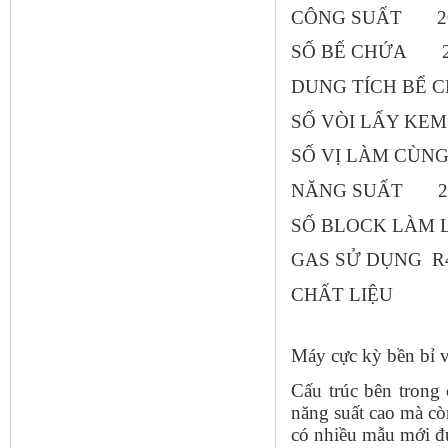
CÔNG SUẤT 2
SỐ BẾ CHỨA 
DUNG TÍCH BỂ C
SỐ VÒI LẤY
SỐ VỊ LÀM CÙNG L
NĂNG SUẤT 28~3
SỐ BLOCK LÀM
GAS SỬ DỤNG R4
CHẤT LIỆU 
Máy cực kỳ bền bỉ v
Cấu trúc bên trong
năng suất cao mà còn
có nhiều mẫu mới đư