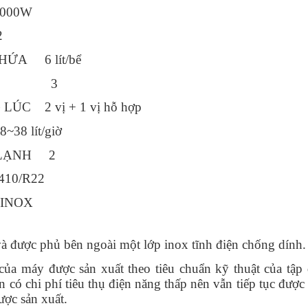
000W
2
HỨA 6 lít/bể
 KEM 3
ÚC 2 vị + 1 vị hỗ hợp
8 lít/giờ
 LẠNH 2
10/R22
INOX
à được phủ bên ngoài một lớp inox tĩnh điện chống dính.
 của máy được sản xuất theo tiêu chuẩn kỹ thuật của tậ
 có chi phí tiêu thụ điện năng thấp nên vẫn tiếp tục được
ợc sản xuất.