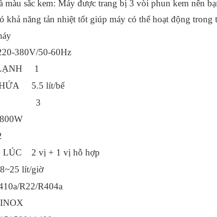
 màu sắc kem: Máy được trang bị 3 vòi phun kem nên bạn 
ó khả năng tản nhiệt tốt giúp máy có thể hoạt động trong 
máy
380V/50-60Hz
 LẠNH 1
ỨA 5.5 lít/bể
 KEM 3
800W
2
ÚC 2 vị + 1 vị hỗ hợp
5 lít/giờ
10a/R22/R404a
INOX