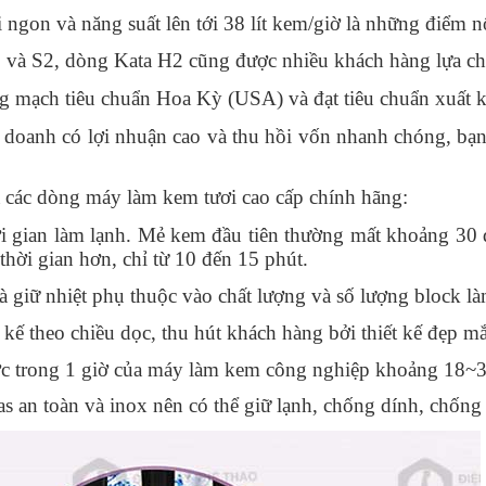
 ngon và năng suất lên tới 38 lít kem/giờ là những điểm n
 và S2, dòng Kata H2 cũng được nhiều khách hàng lựa chọ
ng mạch tiêu chuẩn Hoa Kỳ (USA) và đạt tiêu chuẩn xuất
doanh có lợi nhuận cao và thu hồi vốn nhanh chóng, bạn
 các dòng máy làm kem tươi cao cấp chính hãng:
i gian làm lạnh. Mẻ kem đầu tiên thường mất khoảng 30 
thời gian hơn, chỉ từ 10 đến 15 phút.
à giữ nhiệt phụ thuộc vào chất lượng và số lượng block l
kế theo chiều dọc, thu hút khách hàng bởi thiết kế đẹp mắ
 trong 1 giờ của máy làm kem công nghiệp khoảng 18~38
 an toàn và inox nên có thể giữ lạnh, chống dính, chống r