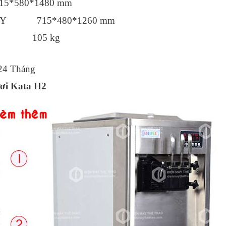
*580*1480 mm
ÁY 715*480*1260 mm
G 105 kg
4 Tháng
ơi Kata H2