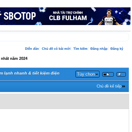
Diễn đàn
Chủ đề có bài mới
Tìm kiếm
Đăng nhập
Đăng ký
t nhất năm 2024
m lạnh nhanh & tiết kiệm điện
Tùy chọn
Chủ đề kế tiếp